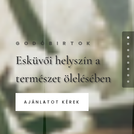
GODÓBIRTOK
Esküvői helyszín a
természet ölelésében
AJÁNLATOT KÉREK